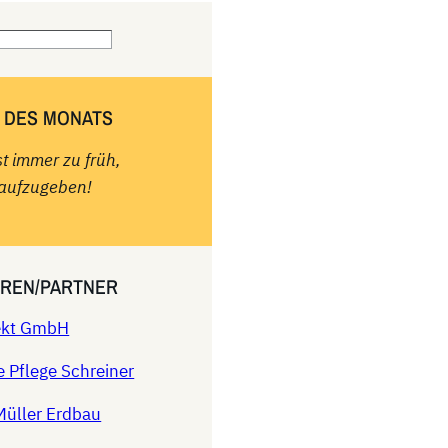
 DES MONATS
st immer zu früh,
aufzugeben!
REN/PARTNER
rekt GmbH
e Pflege Schreiner
Müller Erdbau