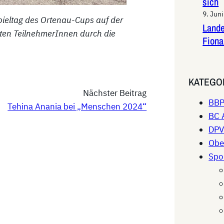
sich
9. Jun
Spieltag des Ortenau-Cups auf der
Lande
sten TeilnehmerInnen durch die
Fiona
KATEGO
Nächster Beitrag
BB
Tehina Anania bei „Menschen 2024“
BC 
DP
Obe
Spo