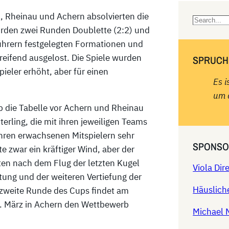
l, Rheinau und Achern absolvierten die
S
urden zwei Runden Doublette (2:2) und
e
führern festgelegten Formationen und
a
eifend ausgelost. Die Spiele wurden
SPRUCH
r
ieler erhöht, aber für einen
c
Es i
h
um 
b die Tabelle vor Achern und Rheinau
terling, die mit ihren jeweiligen Teams
ihren erwachsenen Mitspielern sehr
SPONSO
e zwar ein kräftiger Wind, aber der
ten nach dem Flug der letzten Kugel
Viola Di
tung und der weiteren Vertiefung der
Häuslich
zweite Runde des Cups findet am
 1. März in Achern den Wettbewerb
Michael 