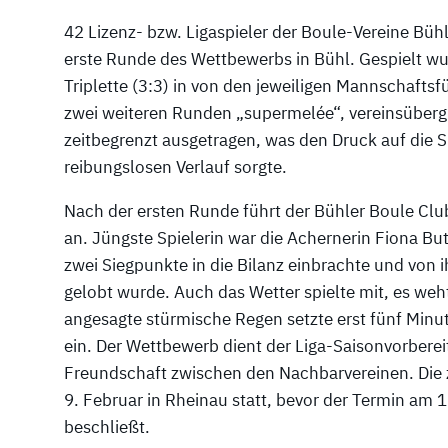
42 Lizenz- bzw. Ligaspieler der Boule-Vereine Büh
erste Runde des Wettbewerbs in Bühl. Gespielt w
Triplette (3:3) in von den jeweiligen Mannschafts
zwei weiteren Runden „supermelée“, vereinsübergr
zeitbegrenzt ausgetragen, was den Druck auf die Sp
reibungslosen Verlauf sorgte.
Nach der ersten Runde führt der Bühler Boule Clu
an. Jüngste Spielerin war die Achernerin Fiona But
zwei Siegpunkte in die Bilanz einbrachte und von 
gelobt wurde. Auch das Wetter spielte mit, es weht
angesagte stürmische Regen setzte erst fünf Minu
ein. Der Wettbewerb dient der Liga-Saisonvorberei
Freundschaft zwischen den Nachbarvereinen. Die 
9. Februar in Rheinau statt, bevor der Termin am
beschließt.