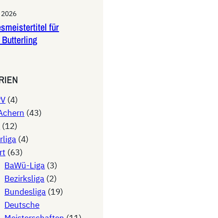
i 2026
smeistertitel für
 Butterling
RIEN
PV
(4)
Achern
(43)
V
(12)
rliga
(4)
rt
(63)
BaWü-Liga
(3)
Bezirksliga
(2)
Bundesliga
(19)
Deutsche