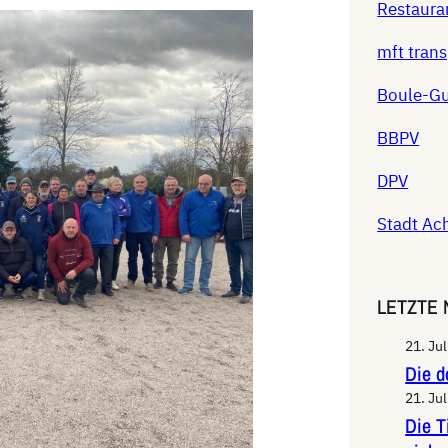
Restaura
mft tran
Boule-G
BBPV
DPV
Stadt Ac
LETZTE
21. Ju
Die d
21. Ju
Die T