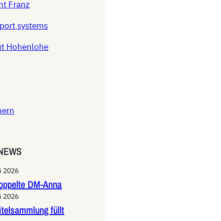
nt Franz
sport systems
ut Hohenlohe
hern
 NEWS
li 2026
oppelte DM-Anna
li 2026
itelsammlung füllt