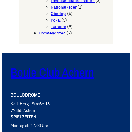
Landesmeisterschaften
(8)
Nationalkader
(2)
Oberliga
(6)
Pokal
(5)
Turniere
(9)
Uncategorized
(2)
Boule Club Achern
BOULODROME
Karl-Hergt-Straße 18
77855 Achern
SPIELZEITEN
Montag ab 17:00 Uhr