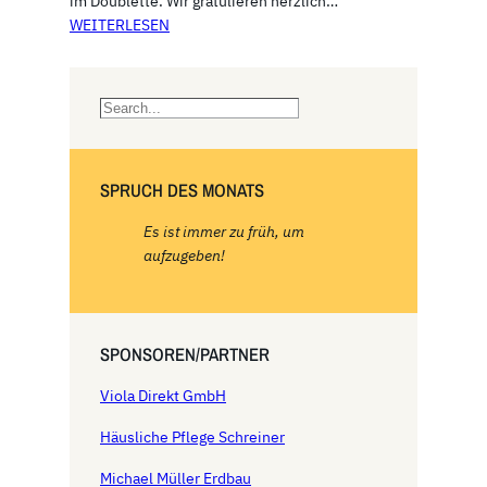
im Doublette. Wir gratulieren herzlich…
WEITERLESEN
S
e
a
r
SPRUCH DES MONATS
c
h
Es ist immer zu früh, um
aufzugeben!
SPONSOREN/PARTNER
Viola Direkt GmbH
Häusliche Pflege Schreiner
Michael Müller Erdbau