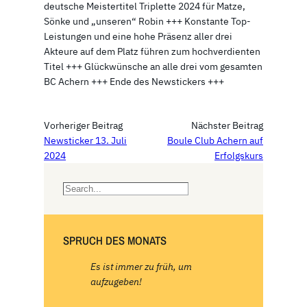
deutsche Meistertitel Triplette 2024 für Matze,
Sönke und „unseren“ Robin +++ Konstante Top-
Leistungen und eine hohe Präsenz aller drei
Akteure auf dem Platz führen zum hochverdienten
Titel +++ Glückwünsche an alle drei vom gesamten
BC Achern +++ Ende des Newstickers +++
Vorheriger Beitrag
Nächster Beitrag
Newsticker 13. Juli
Boule Club Achern auf
2024
Erfolgskurs
S
e
a
r
SPRUCH DES MONATS
c
h
Es ist immer zu früh, um
aufzugeben!