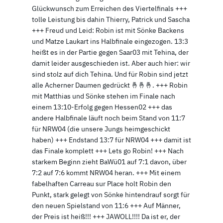
Glückwunsch zum Erreichen des Viertelfinals +++
tolle Leistung bis dahin Thierry, Patrick und Sascha
+++ Freud und Leid: Robin ist mit Sönke Backens
und Matze Laukart ins Halbfinale eingezogen. 13:3
heißt es in der Partie gegen Saar03 mit Tehina, der
damit leider ausgeschieden ist. Aber auch hier: wir
sind stolz auf dich Tehina. Und für Robin sind jetzt
alle Acherner Daumen gedrückt 🤞🤞🤞. +++ Robin
mit Matthias und Sönke stehen im Finale nach
einem 13:10-Erfolg gegen Hessen02 +++ das
andere Halbfinale läuft noch beim Stand von 11:7
für NRW04 (die unsere Jungs heimgeschickt
haben) +++ Endstand 13:7 für NRW04 +++ damit ist
das Finale komplett +++ Lets go Robin! +++ Nach
starkem Beginn zieht BaWü01 auf 7:1 davon, über
7:2 auf 7:6 kommt NRW04 heran. +++ Mit einem
fabelhaften Carreau sur Place holt Robin den
Punkt, stark gelegt von Sönke hintendrauf sorgt für
den neuen Spielstand von 11:6 +++ Auf Männer,
der Preis ist heiß!!! +++ JAWOLL!!!! Da ist er, der