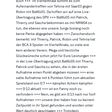
euch +++ im Viertelfinale kommt es zum
Aufeinandertreffen von Tehina mit Saar03 gegen
Robin mit BaWü01. Da hoffen wir auf eine Live-
Übertragung des DPV +++ BaWü05 mit Patrick,
Thierry und Sascha bekommen es mit NRW04 zu
tun, die ebenso wie unsere Jungs bislang noch
keine Partie abgegeben haben +++ Zwischendurch
bemerkt: mit Thierry, Patrick, Robin und Tehina hat
der BCA 4 Spieler im Viertelfinale, so viele wie
kein anderer Verein. Mega und herzliche
Glückwünsche schon jetzt für Eure Leistungen +++
in der Live-Übertragung jetzt BaWü05 mit Thierry,
Patrick und Sascha zu sehen, die in der ersten
Aufnahme einen Punkt abgeben müssen +++ eine
satte Aufnahme mit 6 Punkten führt zum aktuellen
Spielstand von 0:7 +++ kämpfen Achern kämpfen
+++ 0:12 aktuell +++ ist ein Fanny noch zu
verhindern +++ Nein, es gibt ein 0:13 nach nur fünf
Aufnahmen +++ unsere drei haben hier zu keinem
Zeitpunkt in ihr Spiel gefunden und wurden unter
Wert deutlich geschlagen +++ Trotzdem: