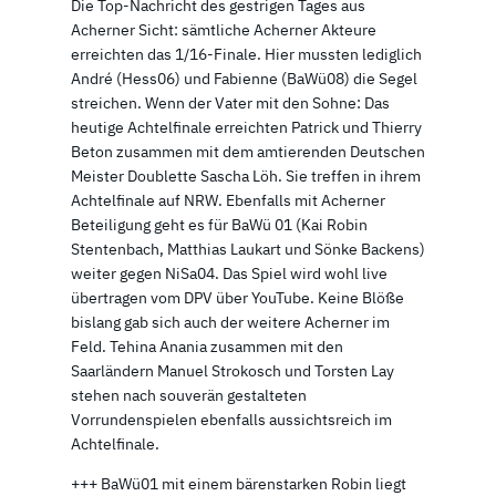
Die Top-Nachricht des gestrigen Tages aus
Acherner Sicht: sämtliche Acherner Akteure
erreichten das 1/16-Finale. Hier mussten lediglich
André (Hess06) und Fabienne (BaWü08) die Segel
streichen. Wenn der Vater mit den Sohne: Das
heutige Achtelfinale erreichten Patrick und Thierry
Beton zusammen mit dem amtierenden Deutschen
Meister Doublette Sascha Löh. Sie treffen in ihrem
Achtelfinale auf NRW. Ebenfalls mit Acherner
Beteiligung geht es für BaWü 01 (Kai Robin
Stentenbach, Matthias Laukart und Sönke Backens)
weiter gegen NiSa04. Das Spiel wird wohl live
übertragen vom DPV über YouTube. Keine Blöße
bislang gab sich auch der weitere Acherner im
Feld. Tehina Anania zusammen mit den
Saarländern Manuel Strokosch und Torsten Lay
stehen nach souverän gestalteten
Vorrundenspielen ebenfalls aussichtsreich im
Achtelfinale.
+++ BaWü01 mit einem bärenstarken Robin liegt