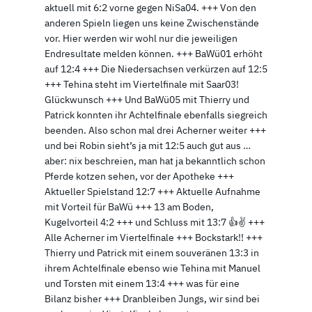
aktuell mit 6:2 vorne gegen NiSa04. +++ Von den
anderen Spieln liegen uns keine Zwischenstände
vor. Hier werden wir wohl nur die jeweiligen
Endresultate melden können. +++ BaWü01 erhöht
auf 12:4 +++ Die Niedersachsen verkürzen auf 12:5
+++ Tehina steht im Viertelfinale mit Saar03!
Glückwunsch +++ Und BaWü05 mit Thierry und
Patrick konnten ihr Achtelfinale ebenfalls siegreich
beenden. Also schon mal drei Acherner weiter +++
und bei Robin sieht’s ja mit 12:5 auch gut aus …
aber: nix beschreien, man hat ja bekanntlich schon
Pferde kotzen sehen, vor der Apotheke +++
Aktueller Spielstand 12:7 +++ Aktuelle Aufnahme
mit Vorteil für BaWü +++ 13 am Boden,
Kugelvorteil 4:2 +++ und Schluss mit 13:7 👍✌️ +++
Alle Acherner im Viertelfinale +++ Bockstark!! +++
Thierry und Patrick mit einem souveränen 13:3 in
ihrem Achtelfinale ebenso wie Tehina mit Manuel
und Torsten mit einem 13:4 +++ was für eine
Bilanz bisher +++ Dranbleiben Jungs, wir sind bei