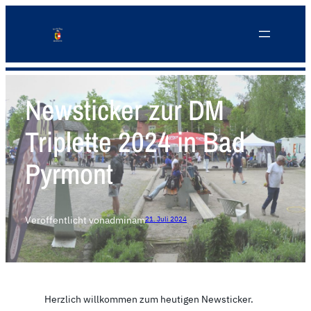
Newsticker zur DM
Triplette 2024 in Bad
Pyrmont
Veröffentlicht von
admin
am
21. Juli 2024
Herzlich willkommen zum heutigen Newsticker.