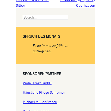
Glückwunsch zu DM-
2. Bundesliga-Spieltag
Silber
Oberhausen
S
e
a
r
SPRUCH DES MONATS
c
h
Es ist immer zu früh, um
aufzugeben!
SPONSOREN/PARTNER
Viola Direkt GmbH
Häusliche Pflege Schreiner
Michael Müller Erdbau