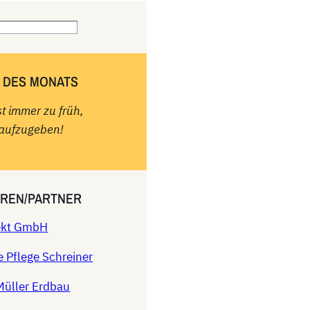
 DES MONATS
st immer zu früh,
aufzugeben!
REN/PARTNER
rekt GmbH
e Pflege Schreiner
Müller Erdbau