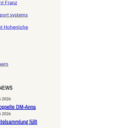
nt Franz
sport systems
ut Hohenlohe
hern
 NEWS
li 2026
oppelte DM-Anna
li 2026
itelsammlung füllt