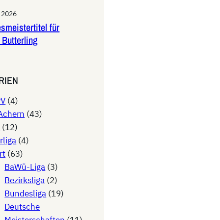
i 2026
smeistertitel für
 Butterling
RIEN
PV
(4)
Achern
(43)
V
(12)
rliga
(4)
rt
(63)
BaWü-Liga
(3)
Bezirksliga
(2)
Bundesliga
(19)
Deutsche