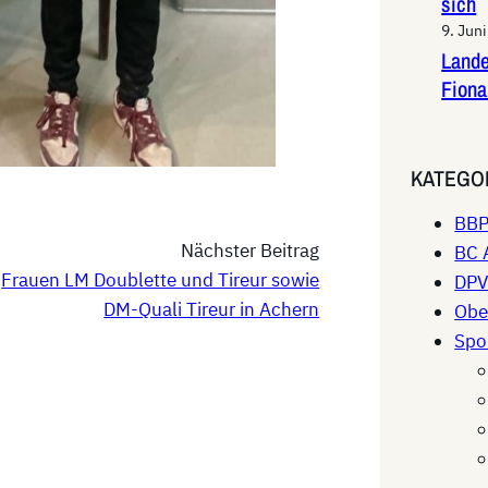
sich
9. Jun
Lande
Fiona
KATEGO
BB
Nächster Beitrag
BC 
Frauen LM Doublette und Tireur sowie
DP
DM-Quali Tireur in Achern
Obe
Spo