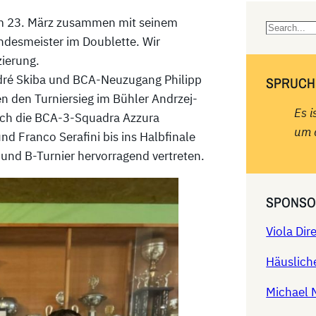
m 23. März zusammen mit seinem
S
ndesmeister im Doublette. Wir
e
zierung.
a
ndré Skiba und BCA-Neuzugang Philipp
SPRUCH
r
 den Turniersieg im Bühler Andrzej-
c
Es i
sich die BCA-3-Squadra Azzura
h
um 
d Franco Serafini bis ins Halbfinale
 und B-Turnier hervorragend vertreten.
SPONSO
Viola Di
Häuslich
Michael 