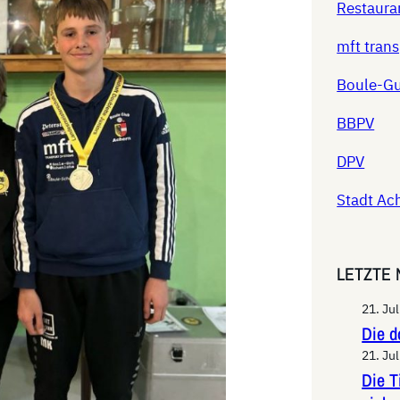
Restaura
mft tran
Boule-G
BBPV
DPV
Stadt Ac
LETZTE
21. Ju
Die d
21. Ju
Die T