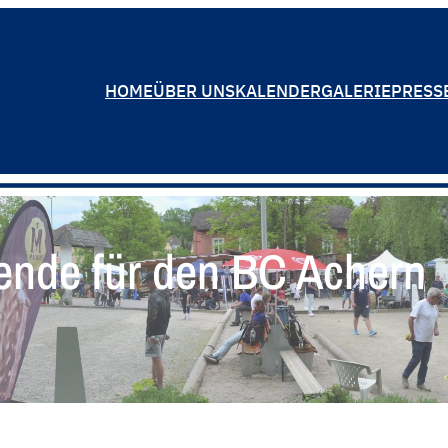
HOME
ÜBER UNS
KALENDER
GALERIE
PRESS
ende für den BC Achern