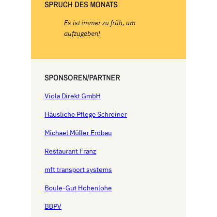
SPRUCH DES MONATS
c
h
Es ist immer zu früh, um
aufzugeben!
SPONSOREN/PARTNER
Viola Direkt GmbH
Häusliche Pflege Schreiner
Michael Müller Erdbau
Restaurant Franz
mft transport systems
Boule-Gut Hohenlohe
BBPV