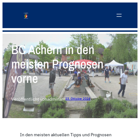
BC Achern in den
meisten Prognosen
vorne
Veröffentlicht von
admin
am
23. Oktober 2024
In den meisten aktuellen Tipps und Prognosen