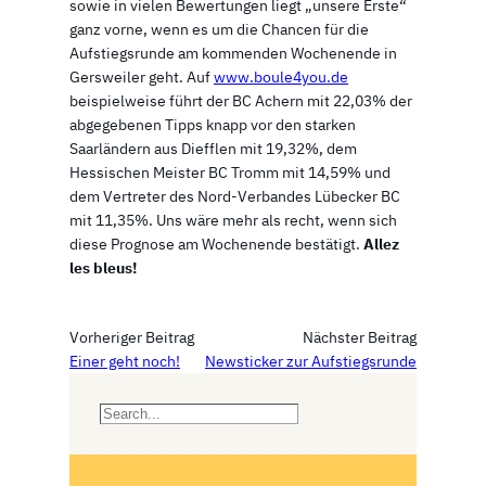
sowie in vielen Bewertungen liegt „unsere Erste“
ganz vorne, wenn es um die Chancen für die
Aufstiegsrunde am kommenden Wochenende in
Gersweiler geht. Auf
www.boule4you.de
beispielweise führt der BC Achern mit 22,03% der
abgegebenen Tipps knapp vor den starken
Saarländern aus Diefflen mit 19,32%, dem
Hessischen Meister BC Tromm mit 14,59% und
dem Vertreter des Nord-Verbandes Lübecker BC
mit 11,35%. Uns wäre mehr als recht, wenn sich
diese Prognose am Wochenende bestätigt.
Allez
les bleus!
Vorheriger Beitrag
Nächster Beitrag
Einer geht noch!
Newsticker zur Aufstiegsrunde
S
e
a
r