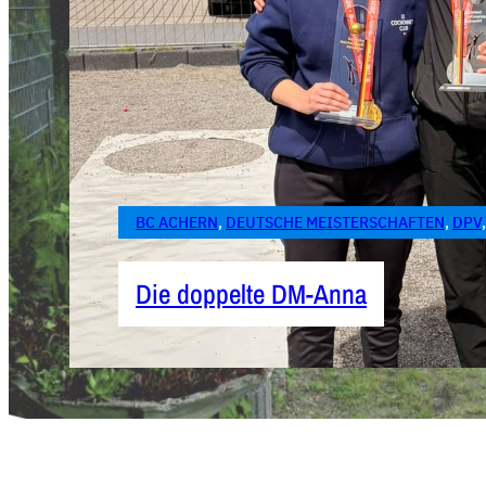
BC ACHERN
, 
DEUTSCHE MEISTERSCHAFTEN
, 
DPV
,
Die doppelte DM-Anna