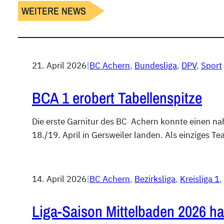
WEITERE NEWS
21. April 2026
|
BC Achern
, 
Bundesliga
, 
DPV
, 
Sport
BCA 1 erobert Tabellenspitze
Die erste Garnitur des BC Achern konnte einen na
18./19. April in Gersweiler landen. Als einziges 
14. April 2026
|
BC Achern
, 
Bezirksliga
, 
Kreisliga 1
, 
Liga-Saison Mittelbaden 2026 h