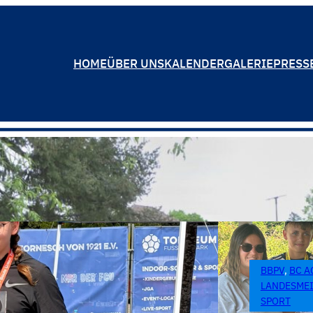
HOME
ÜBER UNS
KALENDER
GALERIE
PRESS
BBPV
, 
BC A
LANDESME
SPORT