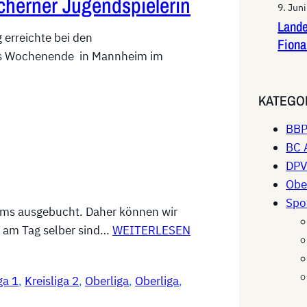
cherner Jugendspielerin
9. Jun
Lande
 erreichte bei den
Fiona
es Wochenende in Mannheim im
KATEGO
BB
BC 
DP
Obe
Spo
ems ausgebucht. Daher können wir
am Tag selber sind…
WEITERLESEN
ga 1
, 
Kreisliga 2
, 
Oberliga
, 
Oberliga
, 