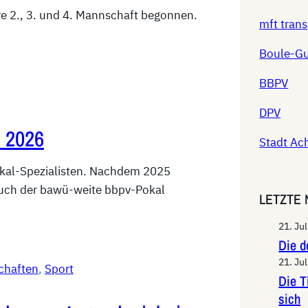
ere 2., 3. und 4. Mannschaft begonnen.
mft tran
Boule-G
BBPV
DPV
 2026
Stadt Ac
okal-Spezialisten. Nachdem 2025
auch der bawü-weite bbpv-Pokal
LETZTE
21. Ju
Die d
21. Ju
chaften
, 
Sport
Die T
sich