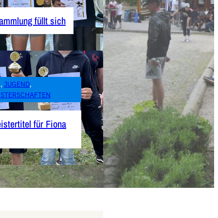
ammlung füllt sich
N
, 
JUGEND
, 
ISTERSCHAFTEN
stertitel für Fiona