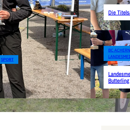
Die Titels
BC ACHER
LANDESME
 
SPORT
Landesmei
Butterling