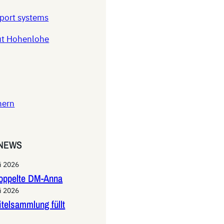
sport systems
ut Hohenlohe
hern
 NEWS
li 2026
oppelte DM-Anna
li 2026
itelsammlung füllt