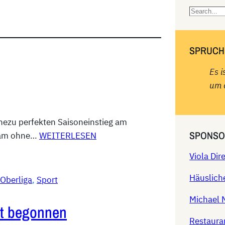
S
e
a
SPRUCH
r
c
Es i
h
um 
hezu perfekten Saisoneinstieg am
SPONSO
Team ohne…
WEITERLESEN
Viola Di
Häuslich
Oberliga
, 
Sport
Michael 
at begonnen
Restaura