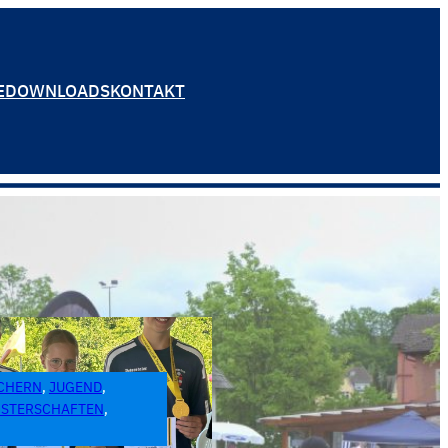
E
DOWNLOADS
KONTAKT
CHERN
, 
JUGEND
, 
ISTERSCHAFTEN
, 