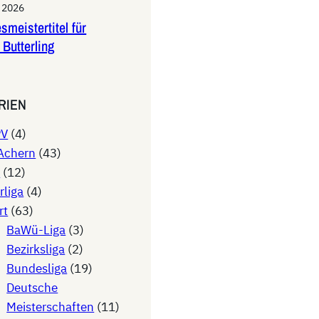
i 2026
smeistertitel für
 Butterling
RIEN
PV
(4)
Achern
(43)
V
(12)
rliga
(4)
rt
(63)
BaWü-Liga
(3)
Bezirksliga
(2)
Bundesliga
(19)
Deutsche
Meisterschaften
(11)