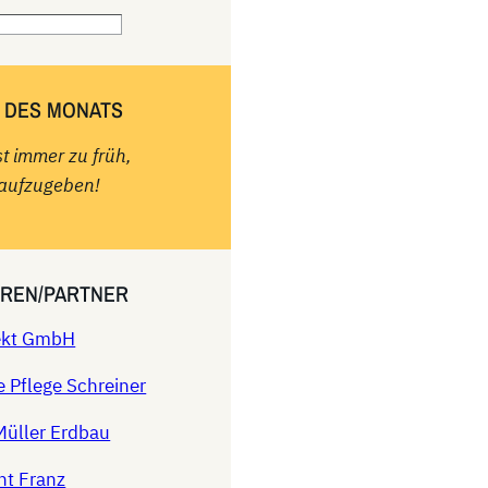
 DES MONATS
st immer zu früh,
aufzugeben!
REN/PARTNER
rekt GmbH
e Pflege Schreiner
Müller Erdbau
nt Franz