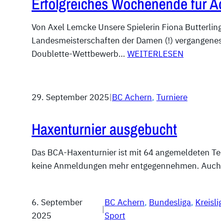
Erfolgreiches Wochenende für A
Von Axel Lemcke Unsere Spielerin Fiona Butterling
Landesmeisterschaften der Damen (!) vergangen
Doublette-Wettbewerb…
WEITERLESEN
29. September 2025
|
BC Achern
, 
Turniere
Haxenturnier ausgebucht
Das BCA-Haxenturnier ist mit 64 angemeldeten T
keine Anmeldungen mehr entgegennehmen. Auch 
6. September
BC Achern
, 
Bundesliga
, 
Kreisli
|
2025
Sport