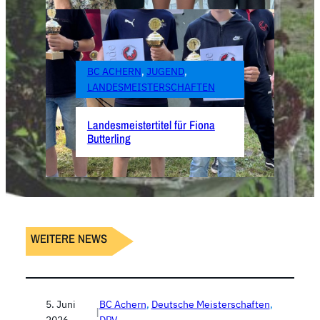
BC ACHERN
, 
JUGEND
, 
LANDESMEISTERSCHAFTEN
Landesmeistertitel für Fiona
Butterling
WEITERE NEWS
5. Juni
BC Achern
, 
Deutsche Meisterschaften
, 
|