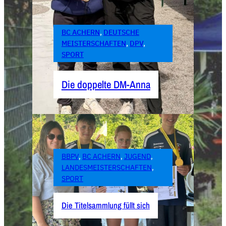
BC ACHERN
, 
DEUTSCHE
MEISTERSCHAFTEN
, 
DPV
, 
SPORT
Die doppelte DM-Anna
BBPV
, 
BC ACHERN
, 
JUGEND
, 
LANDESMEISTERSCHAFTEN
, 
SPORT
Die Titelsammlung füllt sich