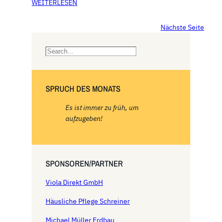
WEITERLESEN
Nächste Seite
S
e
a
r
SPRUCH DES MONATS
c
h
Es ist immer zu früh, um
aufzugeben!
SPONSOREN/PARTNER
Viola Direkt GmbH
Häusliche Pflege Schreiner
Michael Müller Erdbau